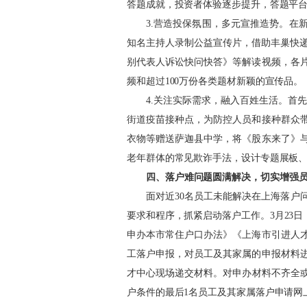
答题成就，投资者体验逐步提升，答题平
3.营造投保氛围，多元宣推造势。在新
知名主持人录制公益宣传片，借助丰巢快递
别代表人诉讼快问快答》等解读视频，各
频和超过100万份各类题材新颖的宣传品。
4.关注实际需求，融入百姓生活。首
街道疫苗接种点，为防控人员和接种群众
衣物等赠送萨迦县中学，将《股东来了》
老年群体的常见欺诈手法，设计专题展板
四、落户难问题圆满解决，切实增强
面对近
30名员工未能解决在上海落户
要求和程序，抓紧启动落户工作。3月23
申办本市常住户口办法》《上海市引进人
工落户申报，对员工及其家属的申报材料
才中心现场递交材料。对申办材料不齐全
户条件的最后1名员工及其家属落户申请网