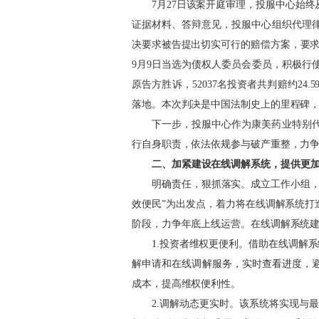
7月27日该案开庭审理，投服中心始
证据材料、答辩意见，投服中心组织代理
决要求被告提出切实可行的赔偿方案，要求
9月9日当选为债权人委员会委员，
积极行
原告方胜诉，52037名投资者共判赔约24.5
落地。本次判决是中国法制史上的里程碑
下一步，投服中心作为康美药业特别
行自身职责，依法依规参与破产重整，力
二、加紧建设在线调解系统，提供更
明确责任，狠抓落实。成立工作小组
效便民”为出发点，着力将在线调解系统打
阶段，力争年底上线运营。在线调解系统
1.投资者维权更便利。借助在线调解
解申请和在线调解服务，实时查看进度，避
成本，提高维权便利性。
2.调解动态更实时。该系统将实现与最