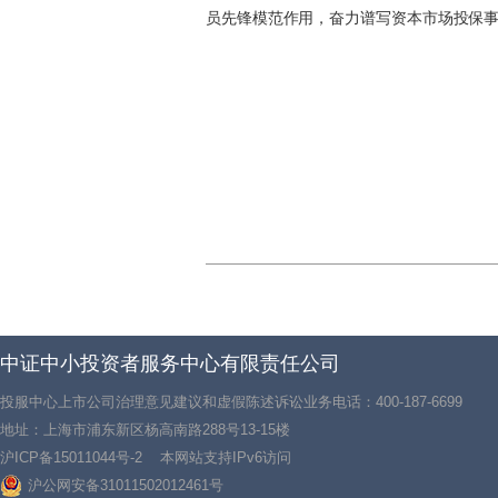
员先锋模范作用，奋力谱写资本市场投保事
中证中小投资者服务中心有限责任公司
投服中心上市公司治理意见建议和虚假陈述诉讼业务电话：400-187-6699
地址：上海市浦东新区杨高南路288号13-15楼
沪ICP备15011044号-2
本网站支持IPv6访问
沪公网安备31011502012461号