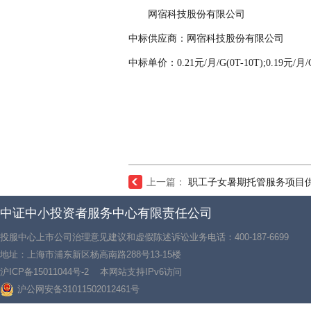
网宿科技股份有限公司
中标供应商：
网宿科技股份有限公司
中标
单
价：
0.21
元
/月/G(0T-10T);
0.
19元/月/G
上一篇：
职工子女暑期托管服务项目
中证中小投资者服务中心有限责任公司
投服中心上市公司治理意见建议和虚假陈述诉讼业务电话：400-187-6699
地址：上海市浦东新区杨高南路288号13-15楼
沪ICP备15011044号-2
本网站支持IPv6访问
沪公网安备31011502012461号