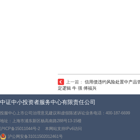
上一篇：
信用债违约风险处置中产品
定逻辑 牛 强 傅福兴
中证中小投资者服务中心有限责任公司
投服中心上市公司治理意见建议和虚假陈述诉讼业务电话：400-187-6699
地址：上海市浦东新区杨高南路288号13-15楼
沪ICP备15011044号-2
本网站支持IPv6访问
沪公网安备31011502012461号