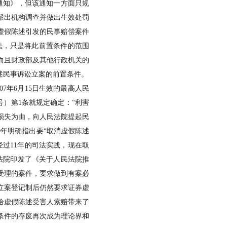
通知》，但该通知一方面只规
派出机构调查并做出生效处罚
虚假陈述引发的民事赔偿案件
做法，只是将此前置条件的范围
而且财政部及其他行政机关的
述民事诉讼立案的前置条件。
7年6月15日生效的最高人民
号）第1条就规定确定：“利害
损失为由，向人民法院提起民
0年明确指出要“取消虚假陈述
经过11年的司法实践，现在取
民法院印发了《关于人民法院推
受理的案件，要求做到有案必
立案登记制后仍然要求证券虚
给虚假陈述受害人索赔带来了
条件的存废再次成为理论界和