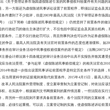
院发出《关于受理证券市场因虚假陈述引发的民事侵权纠纷案件有关问题的
题，另一方面还为虚假陈述民事诉讼设置了前置程序，即须以证监会及其
置条件遭到了不少批评，但是2003年最高人民法院《关于审理证券市场因
3]2号）（以下简称《虚假陈述民事赔偿规定》）仍然坚持了前置条件的
提的行政处罚的做出主体进行扩大，不仅包括中国证监会及其派出机构，
前置条件。二是不仅行政处罚可以，而且刑事判决也可以作为证券虚假陈
的争议，最高人民法院及有关法官对前置条件的态度也逐渐缓和。如200
务所在审计业务活动中民事侵权赔偿案件的若干规定》（法释[2007]12
事注册会计师法第十四条规定的审计业务活动中出具不实报告并致其遭受
应当依法受理。”参与起草《虚假陈述民事赔偿规定》的相关法官在201
2014年他进一步指出设置民事诉讼前置程序是特定历史条件下的选择，
应当用更科学的证据规则来取代前置条件。2015年4月15日，最高人
，改革人民法院案件受理制度，变立案审查制为立案登记制，对依法应该
诉权。在实践中，根据裁判文书网搜索到的案件情况看，一些法院在实行
件，而另外一些法院则不要求具备前置条件。各个法院不同的立案标准，
问题，必须引起重视。可以说，立案登记制的实施，使虚假陈述诉讼前置