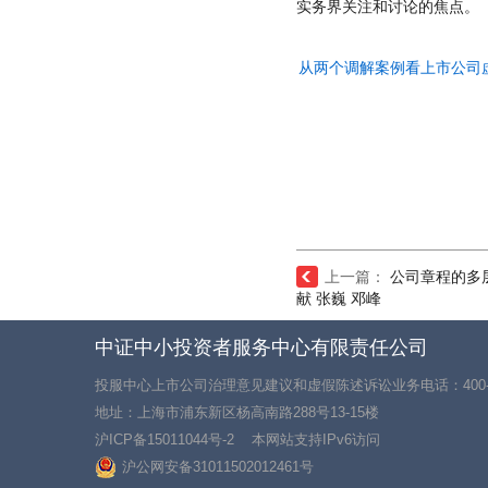
实务界关注和讨论的焦点。
从两个调解案例看上市公司虚
上一篇：
公司章程的多
献 张巍 邓峰
中证中小投资者服务中心有限责任公司
投服中心上市公司治理意见建议和虚假陈述诉讼业务电话：400-18
地址：上海市浦东新区杨高南路288号13-15楼
沪ICP备15011044号-2
本网站支持IPv6访问
沪公网安备31011502012461号