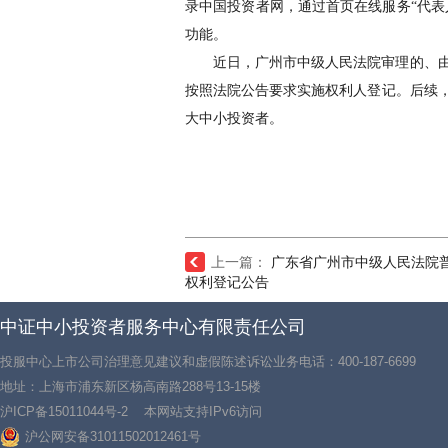
录
中国投资者网，通过首页在线服务
“代
功能。
近日，广州
市中级人民法院
审理的、
按照法院公告要求实施权利人登记。后续
大中小投资者。
上一篇：
广东省广州市中级人民法院
权利登记公告
中证中小投资者服务中心有限责任公司
投服中心上市公司治理意见建议和虚假陈述诉讼业务电话：400-187-6699
地址：上海市浦东新区杨高南路288号13-15楼
沪ICP备15011044号-2
本网站支持IPv6访问
沪公网安备31011502012461号