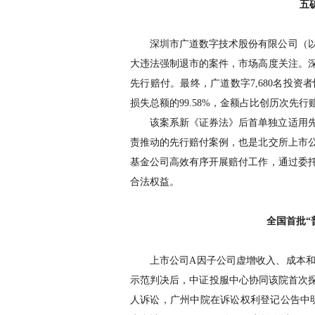
五
深圳市广道数字技术股份有限公司（
大违法强制退市的案件，市场高度关注。
先行赔付。最终，广道数字
7,680
名投资者
损失总额的
99.58%
，金额占比创历次先行
该案系新《证券法》后首单独立适用
责推动的先行赔付案例，也是北交所上市
基金公司高效有序开展赔付工作，通过委
合法权益。
全国首批
“
上市公司
A
因子公司虚增收入、成本
示范判决后，中证投服中心协同该院首次
人诉讼，广州中院在诉讼权利登记公告中