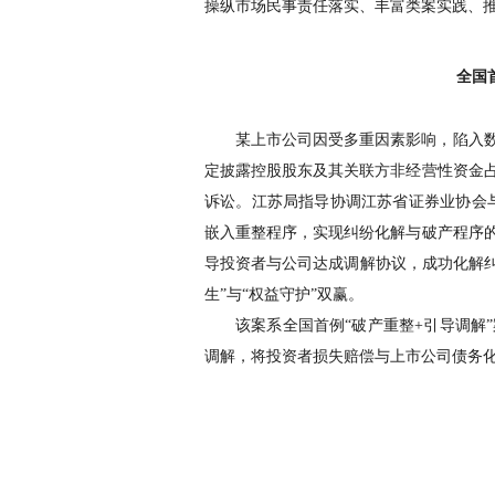
操纵市场民事责任落实、丰富类案实践、
全国
某上市公司因受多重因素影响，陷入
定披露控股股东及其关联方非经营性资金
诉讼。江苏局指导协调江苏省证券业协会
嵌入重整程序，实现纠纷化解与破产程序
导投资者与公司达成调解协议，成功化解
生
”
与
“
权益守护
”
双赢。
该案系全国首例
“
破产重整
+
引导调解
”
调解，将投资者损失赔偿与上市公司债务