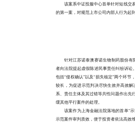
该案系中证投服中心首单针对短线交
的第一案，对规范上市公司内部人行为起
针对江苏诺泰澳赛诺生物制药股份有
者向法院提起虚假陈述民事责任纠纷诉讼
包括
“
侵权确认
”
以及
“
损失核定
”
两个环节
较长，为促进示范判决尽快生效并高效解
系、责任主体及其过错等共性问题作出先
缓其他平行案件的处理。
该案作为上海金融法院落地的首单
“
示
示范案件审判质效，便于投资者依法高效