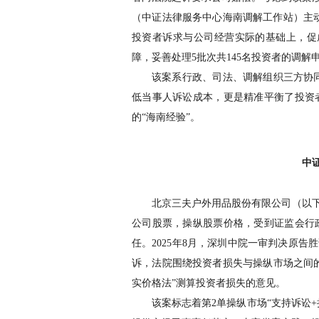
（中证法律服务中心海南调解工作站）主
投资者诉求与公司经营实际的基础上，促
障，妥善处理
5
批次共
145
名投资者的调解
该案系行政、司法、调解组织三方协
低当事人诉讼成本，更是精准平衡了投资
的
“
海南经验
”
。
中
北京三夫户外用品股份有限公司（以
公司股票，操纵股票价格，受到证监会行
任。
2025
年
8
月，深圳中院一审判决原告胜
诉，法院围绕投资者损失与操纵市场之间
实价格法
”
测算投资者损失的意见。
该案标志着第
2
单操纵市场
“
支持诉讼
+