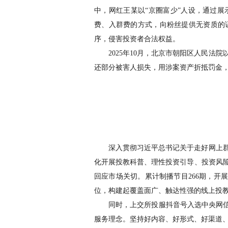
中，网红王某以
“
京圈富少
”
人设，通过展
费、入群费的方式，向粉丝提供无资质的
序，侵害投资者合法权益。
2025
年
10
月，北京市朝阳区人民法院
还部分被害人损失，用涉案资产折抵罚金
深入贯彻习近平总书记关于走好网上
化开展投教科普、理性投资引导、投资风
回应市场关切。累计制播节目
266
期，开展
位，构建起覆盖面广、触达性强的线上投
同时，上交所投服抖音号入选中央网
服务理念。坚持好内容、好形式、好渠道