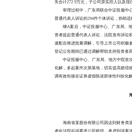
失合计
272.9
万元，子公司原实控人以及现
审理过程中，广东局联合中证投服中
普通代表人诉讼的
294
件个体诉讼，协助适
继
A
案后，中证投服中心、广东局、
资者提起普通代表人诉讼、法院发布诉讼
速配合推进批量调解，引导上市公司积极
登记公告期间已通过调解帮助支持投资者
中证投服中心、广东局、地方中院首
化解，多起案件次第落地，切实提高赔偿
调有效衔接在证券虚假陈述群体性纠纷化
海南省某股份有限公司因达到财务类
者向法院起诉要求公司赔偿。考虑到该案