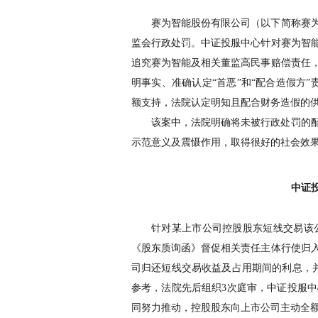
赛为智能股份有限公司（以下简称赛
监会行政处罚。中证投服中心针对赛为智
追究赛为智能及相关董监高民事赔偿责任
明事实、准确认定
“
首恶
”
和
“
配合造假方
”
额支持，法院认定明知且配合财务造假的
该案中，法院明确将未被行政处罚的
示范意义及震慑作用，取得很好的社会效
中证
针对某上市公司控股股东短线交易该
《股东质询函》督促相关责任主体行使归
司归还短线交易收益及占用期间的利息，
参考，法院先后组织
3
次庭审，中证投服中
同努力推动，控股股东向上市公司主动全