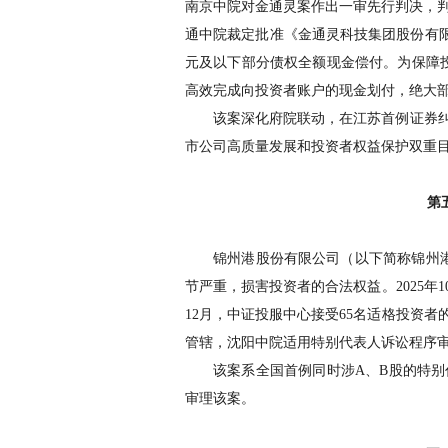
南京中院对金通灵案作出一审先行判决，
通中院裁定批准《金通灵科技集团股份有
元及以下部分债权全额现金偿付。为保障
高效完成向投资者账户的现金划付，绝大
该案深化府院联动，在江苏首例证券
市公司高质量发展和投资者权益保护双重
第
锦州港股份有限公司（以下简称锦州
节严重，损害投资者的合法权益。
2025
年
1
12
月，中证投服中心接受
65
名适格投资者
管辖，沈阳中院适用特别代表人诉讼程序
该案系全国首例同时涉
A
、
B
股的特别
审理该案。