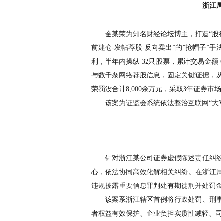
浙江
金某荣为知名财经论坛博主，打造
“
股
前建仓
-
发帖荐股
-
反向卖出
”
的
“
抢帽子
”
手
利，半年内操纵
32
只股票，累计交易金额
与数千条网络荐股信息，固定关键证据，
荣罚没合计
8,000
余万元，采取
3
年证券市场
该案为证监会系统依法整治互联网
“
大
针对
浙江
某公司证券虚假陈述责任纠
心，依法协同高效化解相关纠纷。在浙江
违规披露重要信息罪判处有期徒刑并处罚
该案系浙江辖区首例将行政处罚、刑
者权益有效保护、企业负担实质性减轻、