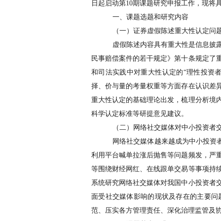
日起启动第
10
期课题研究申报工作，现将
一、课题选题和研究内容
（一）证券虚假陈述重大性认定问
虚假陈述内容具有重大性是信息披
民事赔偿案件的若干规定》第十条规定了
和司法实践中对重大性认定的
“理性投资
择、价与量的考量权重等方面存在认识差
重大性认定的基础理论出发，梳理分析境
科学认定标准等研提意见建议。
（二）网络社交媒体对中小投资者
网络社交媒体越来越成为中小投资
利用平台喊单拉涨后抛售等问题频发，严
等围绕财经网红、在线跟单交易等事项持
系统研究网络社交媒体对我国中小投资者
面受社交媒体影响的现状及存在的主要问
范、压实各方管理责任、深化治理监管及