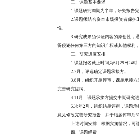
二、课题基本要求
1.
课题研究周期为半年，研究报告
2.
课题须结合资本市场投资者保护
性。
3.
研究成果须保证内容的原创性，
得侵犯任何第三方的知识产权或其他权利
三、研究进度安排
1.
课题
报名截止时间为
6
月
29
日
24
时
2.7
月，评选确定课题承接方。
3.8
月，组织开题评审，课题承接方
完善研究提纲。
4.11
月，课题承接方提交中期研究
5.
次年
2
月，组织结题评审，课题承
意见修改完善研究报告，并于结题评审后
3
上述时间安排，根据实施情况，可
四、课题经费