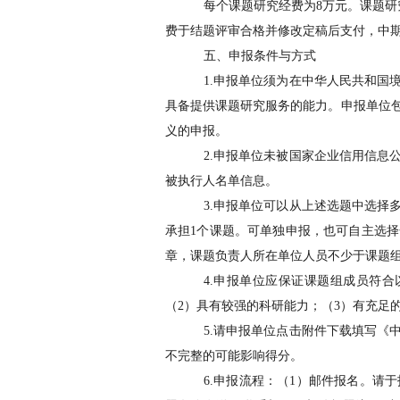
每个课题研究经费为
8
万元。课题研
费于结题评审合格并修改定稿后支付，中
五、申报条件与方式
1.
申报单位须为在中华人民共和国
具备提供课题研究服务的能力。申报单位
义的申报。
2.
申报单位未被国家企业信用信息
被执行人名单信息。
3.
申报单位可以从上述选题中选择
承担
1
个课题。可单独申报，也可自主选择
章，课题负责人所在单位人员不少于课题
4.
申报单位应保证课题组成员符合
（
2
）具有较强的科研能力；（
3
）有充足
5.
请申报单位点击附件下载填写《
不完整的可能影响得分。
6.
申报流程：（
1
）邮件报名。
请于