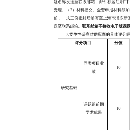
题名称发送至联系邮箱，邮件标题注明
“
受理。（
2
）材料提交。全套申报材料须加
前，一式三份密封后邮寄至上海市浦东新
送至联系邮箱
。
联系邮箱不接收电子版课
7.
竞争性磋商对供应商的具体评分
评分项目
分值
同类项目业
10
绩
研究基础
课题组前期
10
学术成果