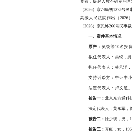
资者，提起
人数不确定的
普
（2026）京74民初127
高级人
民法院作出（
202
（
2026）京民终
266
号民事裁
一、
案件基本情况
原告
：
吴锐
等
1
0
名投
拟任代表人：
吴锐，男
拟任代表人：
林艺洋，
支持诉讼方：中证中
法定代表人：卢文道
被告
一
：
北京东方通科
法定代表人：黄永军，
被告
二
：
徐少璞，男，
被告
三
：
齐红，女，
1