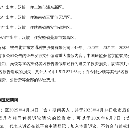
977年出生，汉族，住上海市浦东新区。
976年出生，汉族，住海南省三亚市天涯区。
974年出生，汉族，住陕西省西安市碑林区。
1978年出生，汉族，住安徽省芜湖市繁昌区。
诉称，被告
北京东方通科技股份有限公司
2019年、2020年、2021年、
有限公司公告的证券发行文件编造重大虚假内容，中国证监会
北京监管局
处罚。吴锐
等
10
名
投资者因被告虚假陈述行为遭受了投资损失，故请求判
名
原告造成的损失，共计人民币
1 513 821.63元
；判令
徐少璞
等其他
6
名被
理费、公告费等全部的诉讼费用。
利登记期间
含）至
20
25
年
4
月
1
4
日（含）期间买入
，
并于
20
25
年
4
月
1
4
日
收
市后
案具有相同种类诉讼请求的投资者，
可以于
202
6
年
6
月
7
日
（
bjcourt.gov.cn/）代表人诉讼在线平台申请登记，加入本案诉讼。不符