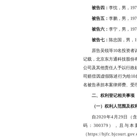
被告
四
：
李忱，男，
1
被告
五
：
李鹏，男，
1
被告
六
：
李宁，男，
1
被告
七
：
陈忠国，男，
原告
吴锐
等
10
名投资者
记载，北京东方通科技股份
公司及其他责任人予以
行政
司赔偿因虚假陈述行为给
10
名被告承担本案律师费、受
二、
权利登记相关事项
（一）权利人范围及权
自
20
20
年
4
月
29
日（
码：
300
379
），且与本
（
https://bjfc.