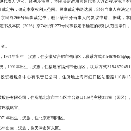
通代表人诉讼。经初步审查，本院决定适用普通代表人诉讼程序审理本
3号民事裁定书，确定本案权利人范围。
民事
裁定书送达后，部分当事人在法定
6）京民终
266
号民事裁定书，驳回该部分当事人的复议申请。据此，本
定书及本院（
2026）京74民初1273号民事裁定书确定的权利人范围条件
资者。
，
1971年
出生，汉族，住安徽省合肥市蜀山区，联系方式
3154679451@qq
男，
1991年出生，汉族，住福建省福州市仓山区
，联系方式
315467945
小投资者服务中心有限责任公司，住所地上海市虹口区沽源路
110弄
。
技股份有限公司，住所地北京市丰台区丰台路口
139号主楼311室（园区）
首席战略官。
1971年出生，汉族，住北京市朝阳区。
966年出生，汉族，住天津市河东区。