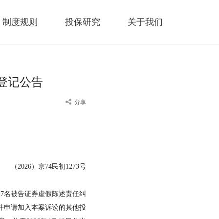
制度规则
投保研究
关于我们
登记公告
分享
（
2026）京74民初1273号
等7名被告证券虚假陈述责任纠
并申请加入本案诉讼的其他投