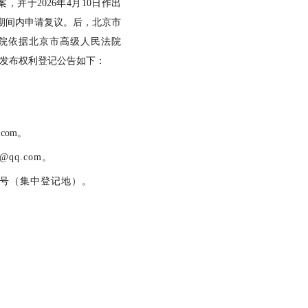
案，并于
2026年4月10日作出
期间内申请复议
。
后
，
北京市
院依据北京市高级人民法院
，发
布权利登记公告如下：
.com
。
1@qq.com。
15号（集中登记地）。
。