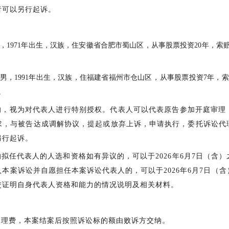
者可以另行起诉。
，
1971年
出生，汉族，住安徽省合肥市蜀山区，
从事股票投资
20年，
索
男，
1991年出生，汉族，住福建省福州市仓山区
，
从事股票投资
7年，
m。
的，视为对代表人进行特别授权。代表人可以代表原告参加开庭审理
求，与被告达成调解协议，提起或放弃上诉，申请执行，委托诉讼代
另行起诉。
的拟任代表人的人选和资格
如
有异议的，可以于
202
6
年
6
月
7
日
（
含
）
入本案诉讼并自愿担任本案诉讼代表人的，可以于
202
6
年
6
月
7
日
（
含
交证明自身代表人资格和能力的情况说明及相关材料。
受理费，本案结案后按照诉讼标的额由败诉方交纳。